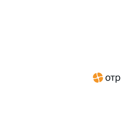
Главная
Новости
ОТР и ЛАНИТ стали партнерами по продвижению платформы СУПеР
Новости
ОТР и ЛАНИТ стали