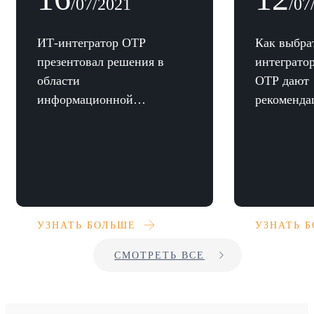
/07/2021
/07
ИТ-интегратор ОТР
Как выбра
презентовал решения в
интеграто
области
ОТР дают
информационной
рекоменда
безопасности на
портале Ru
Инфофоруме в Сочи
УЗНАТЬ БОЛЬШЕ
УЗНАТЬ 
СМОТРЕТЬ ВСЕ