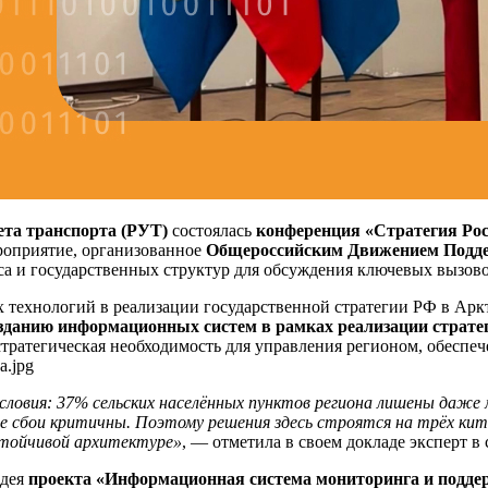
ета транспорта (РУТ)
состоялась
конференция «Стратегия Рос
роприятие, организованное
Общероссийским Движением Подде
еса и государственных структур для обсуждения ключевых вызов
 технологий в реализации государственной стратегии РФ в Арк
зданию информационных систем в рамках реализации страте
ратегическая необходимость для управления регионом, обеспеч
овия: 37% сельских населённых пунктов региона лишены даже 
сбои критичны. Поэтому решения здесь строятся на трёх кита
стойчивой архитектуре»
, — отметила в своем докладе эксперт в
идея
проекта «Информационная система мониторинга и подде