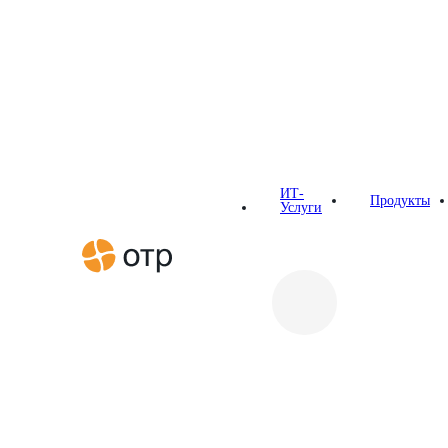
Главная
Новости
ОТР на конференции «Стратегия России
ИТ-
Продукты
Услуги
Новости
ОТР на конференции «Ст
05.02.2026