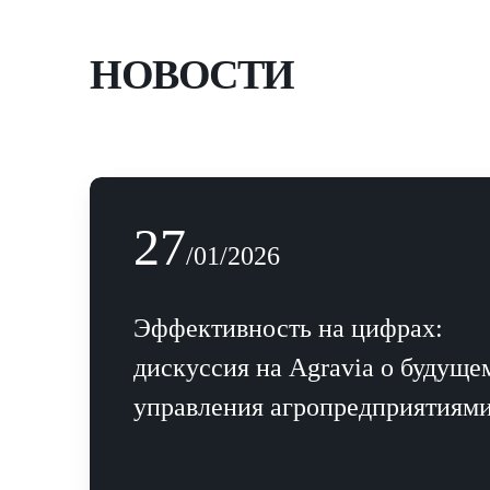
НОВОСТИ
27
27
/01/2026
/01/2026
Эффективность на цифрах: дискуссия на
Эффективность на цифрах:
Agravia о будущем управления
дискуссия на Agravia о будуще
агропредприятиями
управления агропредприятиям