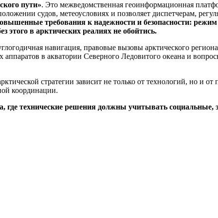
рского пути»
. Это межведомственная геоинформационная платфо
положении судов, метеоусловиях и позволяет диспетчерам, регу
вышенные требования к надежности и безопасности: режим р
з этого в арктических реалиях не обойтись.
углогодичная навигация, правовые вызовы арктического регион
х аппаратов в акватории Северного Ледовитого океана и вопрос
ктической стратегии зависит не только от технологий, но и от 
ной координации.
, где технические решения должны учитывать социальные, э