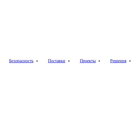
 в Северном ледовитом океане»
Безопасность
Поставки
Проекты
Решения
ратегия России в Северном ле