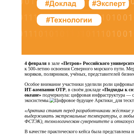
4 февраля
в зале
«Петров» Российского университ
к 500-летию освоения Северного морского пути. Ме
моряков, полярников, учёных, представителей бизн
Особое внимание участники уделили роли цифровых
ИТ-компании ОТР
, в своём докладе
«Подходы к со
океане»
подчеркнула: цифровая инфраструктура — ст
экосистемы.
«Арктика ставит перед разработчиками жёсткие усл
выдерживать экстремальные температуры, а любые 
ФСТЭК), технологическом суверенитете и отказоу
В качестве практического кейса была представлена 