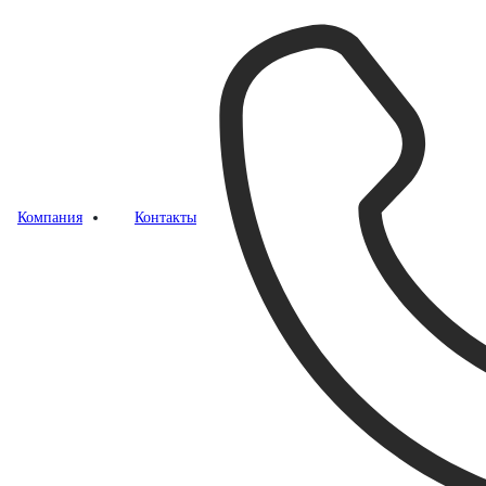
Компания
Контакты
довитом океане»