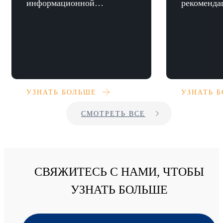
информационной
рекоменда
безопасности на
портале Ru
Инфофоруме в Сочи
УЗНАТЬ БОЛЬШЕ
УЗНАТЬ 
СМОТРЕТЬ ВСЕ
СВЯЖИТЕСЬ С НАМИ, ЧТОБЫ
УЗНАТЬ БОЛЬШЕ