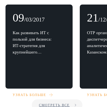
09
21
/03/2017
/12
Как развивать ИТ с
ОТР орган
пользой для бизнеса:
диспетчер
ИТ-стратегия для
аналитиче
крупнейшего
Казанском
коммерческого банка
государст
Узбекистана
техническ
университ
УЗНАТЬ БОЛЬШЕ
УЗНАТЬ 
СМОТРЕТЬ ВСЕ