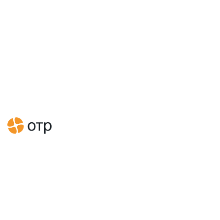
Главная
Новости
ОТР делает первый шаг в Республике Узбекистан
Новости
СМИ о нас
ОТР делает первый шаг в
Республике Узбекистан