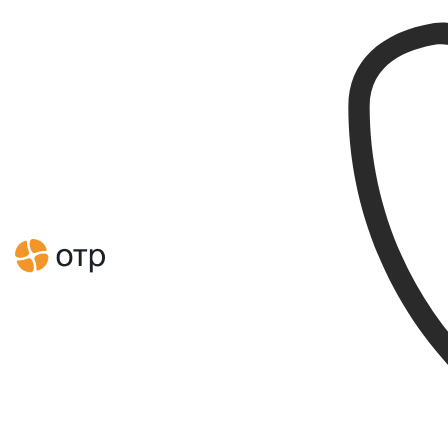
Главная
Новости
Новости
Как развивать ИТ с пользой
для бизнеса: ИТ-стратегия
для крупнейшего
коммерческого банка
Узбекистана
09.03.2017