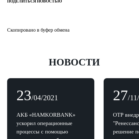
ПОДЕЛИТЬСЯ НОВОСТЬЮ
Скопировано в буфер обмена
НОВОСТИ
23
27
/04/2021
/11
AKБ «HAMKORBANK»
ОТР внедр
ускорил операционные
"Ренессан
процессы с помощью
решение п