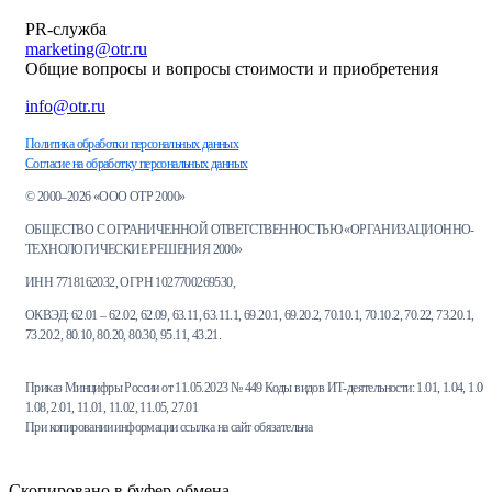
PR-служба
marketing@otr.ru
Общие вопросы и вопросы стоимости и приобретения
info@otr.ru
Политика обработки персональных данных
Согласие на обработку персональных данных
© 2000–2026 «ООО ОТР 2000»
ОБЩЕСТВО С ОГРАНИЧЕННОЙ ОТВЕТСТВЕННОСТЬЮ «ОРГАНИЗАЦИОННО-
ТЕХНОЛОГИЧЕСКИЕ РЕШЕНИЯ 2000»
ИНН 7718162032, ОГРН 1027700269530,
ОКВЭД: 62.01 – 62.02, 62.09, 63.11, 63.11.1, 69.20.1, 69.20.2, 70.10.1, 70.10.2, 70.22, 73.20.1,
73.20.2, 80.10, 80.20, 80.30, 95.11, 43.21.
Приказ Минцифры России от 11.05.2023 № 449 Коды видов ИТ-деятельности: 1.01, 1.04, 1.06,
1.08, 2.01, 11.01, 11.02, 11.05, 27.01
При копировании информации ссылка на сайт обязательна
Скопировано в буфер обмена