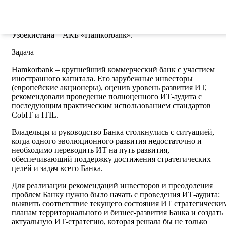
Компания ОТР провела ИТ-аудит и по его результатам
разработала ИТ-стратегию для ведущего коммерческого банк
Узбекистана – АКБ «Hamkorbank».
Задача
Hamkorbank – крупнейший коммерческий банк с участием
иностранного капитала. Его зарубежные инвесторы
(европейские акционеры), оценив уровень развития ИТ,
рекомендовали проведение полноценного ИТ-аудита с
последующим практическим использованием стандартов
CobIT и ITIL.
Владельцы и руководство Банка столкнулись с ситуацией,
когда одного эволюционного развития недостаточно и
необходимо переводить ИТ на путь развития,
обеспечивающий поддержку достижения стратегических
целей и задач всего Банка.
Для реализации рекомендаций инвесторов и преодоления
проблем Банку нужно было начать с проведения ИТ-аудита:
выявить соответствие текущего состояния ИТ стратегически
планам территориального и бизнес-развития Банка и создать
актуальную ИТ-стратегию, которая решала бы не только