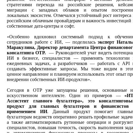
стратегиями перехода на российские решения, кейсам
миграции с западных облаков и опытом построени
локальных экосистем. Отмечался устойчивый рост интереса 
российским облачным провайдерам и важность инвестиций 
собственные дата-центры и софт.
«Особенно вдохновил системный подход к обучени
сотрудников работе с ИИ, — поделилась
эксперт Наталь
Маракулина, Директор департамента Центра финансовог
консалтинга ОТР.
— Руководителей учат видеть потенциа
ИИ в бизнесе, специалистов — применять технологии 
ежедневных задачах, а разработчиков — работать с API 
создавать эффективные запросы. Мы тоже видим в это
ценное направление и планируем использовать этот опыт пр
внедрении собственных ИИ-продуктов».
Сегодня в ОТР уже запущены решения, основанные н
искусственном интеллекте. Один из примеров —
«ИТ
Ассистент главного бухгалтера», это консалтинговы
продукт для главных бухгалтеров и финансистов 
применением ИИ
. Данный продукт помогает главны
бухгалтерам ведомств оперативно решать профильные задачи
а также автоматизировать рутинные операции и разгрузит
специалистов, повышая точность, скорость выполнения зада
и автоматизирует финансовые процессы в госсекторе 