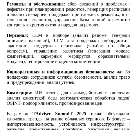
Ремонты и обслуживание:
сбор сведений о проблемах 
дефектах при планировании ремонтов, генерация расписани
и анализ сценариев, поддержка при сложных ремонтах, в т.ч
генерация чек-листов, управление базы знаний в ремонтах
контроль закрытия актов и нарядов на ремонт.
Персонал:
LLM в подборе (анализ резюме, генераци
описания вакансий), LLM для поддержки онбординга 
адаптации, поддержка персонала (чат-бот по общи
вопросам), управление развитием (генерация моделе
компетенций, карьерных маршрутов, образовательны
модулей), тестирование и оценка компетенций.
Корпоративная и информационная безопасность:
чат бо
поддержки сотрудников службы безопасности, анализ трево
и предупреждений, анализ утечек.
Коммерция:
ИИ агенты для взаимодействия с клиентами
анализ клиентской базы (автоматическая обработка лидов)
OSINT- подбор клиентов, прогнозирование цен.
В рамках
TAdviser SummIT 2025
также обсуждалис
ключевые тренды на рынке облачных сервисов. В фокусе 
импортонезависимость, устойчивость инфраструктуры 
развитие отечественных платформ. Участники делилис