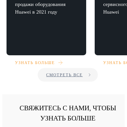
продажи оборудования
сервисног
Huawei в 2021 году
Huawei
УЗНАТЬ БОЛЬШЕ
УЗНАТЬ 
СМОТРЕТЬ ВСЕ
СВЯЖИТЕСЬ С НАМИ, ЧТОБЫ
УЗНАТЬ БОЛЬШЕ