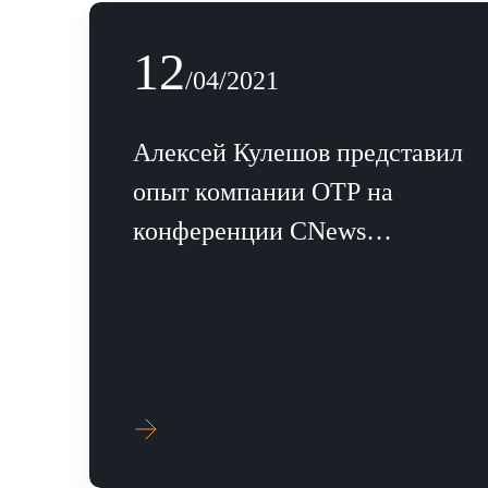
12
12
/04/2021
/04/2021
Алексей Кулешов представил опыт
Алексей Кулешов представил
компании ОТР на конференции CNews
опыт компании ОТР на
«Импортозамещение в ИТ 2021»
конференции CNews
«Импортозамещение в ИТ 2021
УЗНАТЬ БОЛЬШЕ
УЗНАТЬ БОЛЬШЕ