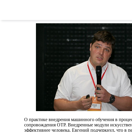
Опытом ОТР в сфере управления информационной бе
развития и технологий компании. Как отметил наш э
централизованных средств идентификации, аутент
О практике внедрения машинного обучения в процес
сопровождения ОТР. Внедренные модули искусственн
эффективнее человека. Евгений подчеркнул, что в 