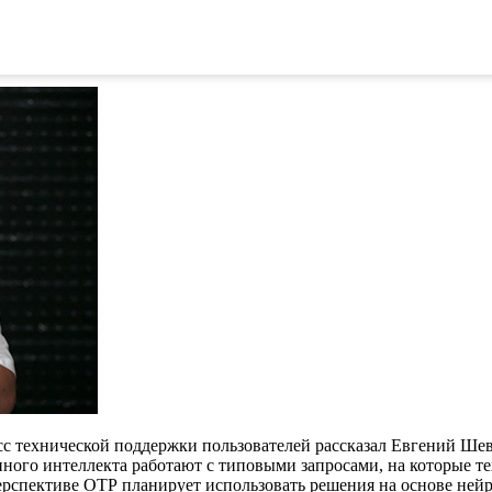
зопасностью органов государственной власти поделился Алекс
ксперт: "театр начинается с вешалки, а ИБ с идентификации". 
ификации и авторизации для повышения уровня защищенности И
с технической поддержки пользователей рассказал Евгений Шев
ого интеллекта работают с типовыми запросами, на которые те
перспективе ОТР планирует использовать решения на основе ней