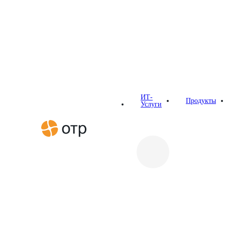
Главная
Новости
ОТР приняла участие в конференции CN
Новости
СМИ о нас
ИТ-
Продукты
Услуги
ОТР приняла участие в 
14.06.2019
11 июня в Центре цифрового лидерства SAP состоя
посвящена практике цифровизации и новейшим техн
цифровой революции, о реальных экономических пре
гостей – ИТ-директоров российских компаний и го
Программа мероприятия включила 4 тематические с
промышленности". Эксперты ОТР выступили в двух и