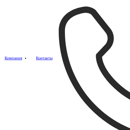
Компания
Контакты
сы: опыт ИТ-лидеров
ейсы: опыт ИТ-лидеров. Конференция была
али об успешных и неудачных кейсах участия в
 На площадке форума присутствовало более 500
ний страны.
ь", "Оптимизация ИТ-инфраструктуры" и "ИТ в
нформационной безопасности.