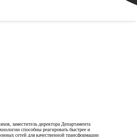
ей Кулешов, директор блока организационного
В докладе были освещены вопросы использования
С.
яхов, заместитель директора Департамента
хнологии способны реагировать быстрее и
ронных сетей для качественной трансформации