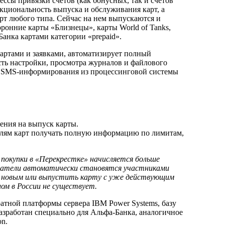
сы привязки счетов (как бонусных, так и счетов
кциональность выпуска и обслуживания карт, а
рт любого типа. Сейчас на нем выпускаются и
оронние карты «Близнецы», карты World of Tanks,
Банка картами категории «prepaid».
картами и заявками, автоматизирует полный
сть настройки, просмотра журналов и файлового
ги SMS-информирования из процессинговой системы
ения на выпуск карты.
елям карт получать полную информацию по лимитам,
 покупки в «Перекрестке» начисляется больше
ржатели автоматически становятся участниками
 с новым или выпустить карту с уже действующим
м в России не существует.
атной платформы сервера IBM Power Systems, базу
азработан специально для Альфа-Банка, аналогичное
on.