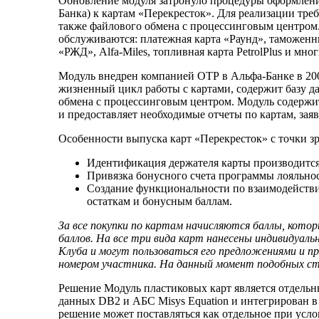
Обновление модуля затронуло процедуры оформления
Банка) к картам «Перекресток». Для реализации тр
также файлового обмена с процессинговым центром.
обслуживаются: платежная карта «Раунд», таможенны
«РЖД», Alfa-Miles, топливная карта PetrolPlus и мн
Модуль внедрен компанией ОТР в Альфа-Банке в 2009
жизненный цикл работы с картами, содержит базу д
обмена с процессинговым центром. Модуль содержи
и предоставляет необходимые отчеты по картам, за
Особенности выпуска карт «Перекресток» с точки з
Идентификация держателя карты производится 
Привязка бонусного счета программы лояльнос
Создание функциональности по взаимодействи
остаткам и бонусным баллам.
За все покупки по картам начисляются баллы, кото
баллов. На все три вида карт нанесены индивидуа
Клуба и могут пользоваться его предложениями и 
номером участника. На данный момент подобных ст
Решение Модуль пластиковых карт является отдельн
данных DB2 и АБС Misys Equation и интегрирован в
решение может поставляться как отдельное при усло