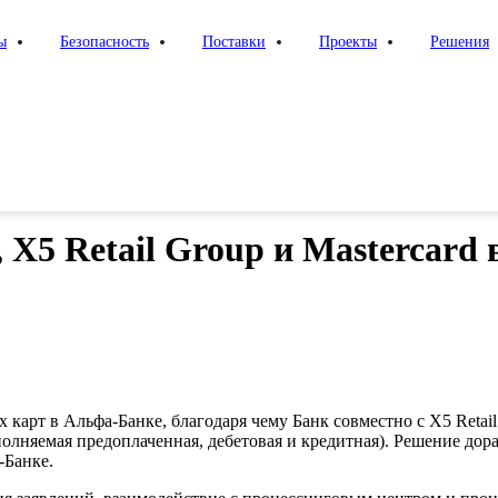
ы
Безопасность
Поставки
Проекты
Решения
p и Mastercard выпустить уникальную кобрендовую карту
 X5 Retail Group и Mastercard
арт в Альфа-Банке, благодаря чему Банк совместно с X5 Retail G
лняемая предоплаченная, дебетовая и кредитная). Решение дора
-Банке.