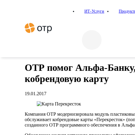
ИТ-Услуги
Продукт
Главная
Новости
ОТР помог Альфа-Банку, X5 Retail Grou
Новости
ОТР помог Альфа-Банку,
кобрендовую карту
19.01.2017
Компания ОТР модернизировала модуль пластиковых к
обслуживает кобрендовые карты «Перекресток» (попо
созданного ОТР программного обеспечения в Альфа