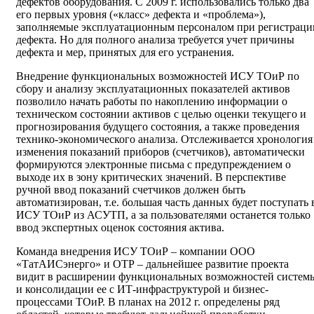
дефектов оборудования. С 2009 г. использовались только два
его первых уровня («класс» дефекта и «проблема»),
заполняемые эксплуатационным персоналом при регистраци
дефекта. Но для полного анализа требуется учет причины
дефекта и мер, принятых для его устранения.
Внедрение функциональных возможностей ИСУ ТОиР по
сбору и анализу эксплуатационных показателей активов
позволило начать работы по накоплению информации о
техническом состоянии активов с целью оценки текущего и
прогнозирования будущего состояния, а также проведения
технико-экономического анализа. Отслеживается хронология
изменения показаний приборов (счетчиков), автоматически
формируются электронные письма с предупреждением о
выходе их в зону критических значений. В перспективе
ручной ввод показаний счетчиков должен быть
автоматизирован, т.е. большая часть данных будет поступать 
ИСУ ТОиР из АСУТП, а за пользователями останется только
ввод экспертных оценок состояния актива.
Команда внедрения ИСУ ТОиР – компании ООО
«ТатАИСэнерго» и ОТР – дальнейшее развитие проекта
видит в расширении функциональных возможностей систем
и консолидации ее с ИТ-инфраструктурой и бизнес-
процессами ТОиР. В планах на 2012 г. определены ряд