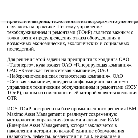
находящимися в интенсивной эксплуатации основными
фондами, стоимость простоя, которых очень высока. Кроме
того, выход из строя отдельного прибора, узла, блока может
привести к авариям, техногенным катастрофам, что уже не ра
случалось на практике. Поэтому управление
техобслуживанием и ремонтами (ТОиР) является важным с
точки зрения предупреждения отказа оборудования и
возможных экономических, экологических и социальных
последствий.
Для решения этой задачи на предприятиях холдинга ОАО
«Татэнерго», куда входят ОАО «Генерирующая компания»,
ОАО «Казанская теплосетевая компания», ОАО
«Набережночелнинская теплосетевая компания», ОАО
«Сетевая компания», внедрена информационная система
управления техническим обслуживанием и ремонтами (ИСУ
ТОиР), одним из соисполнителей которой является компания
ОТР.
ИСУ ТОиР построена на базе промышленного решения IBM
Maximo Asset Management и реализует современную
методологию управления фондами и активами EAM
(Enterprise Asset Management), которая заключается в
накоплении истории по каждой единице оборудования
(наработка, дефекты, воздействия и т.д.), ее анализе и