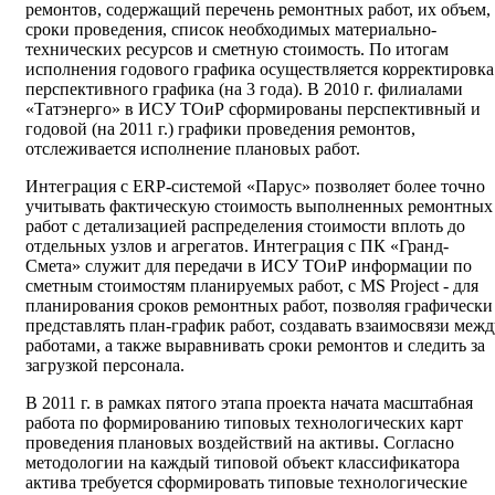
ремонтов, содержащий перечень ремонтных работ, их объем,
сроки проведения, список необходимых материально-
технических ресурсов и сметную стоимость. По итогам
исполнения годового графика осуществляется корректировка
перспективного графика (на 3 года). В 2010 г. филиалами
«Татэнерго» в ИСУ ТОиР сформированы перспективный и
годовой (на 2011 г.) графики проведения ремонтов,
отслеживается исполнение плановых работ.
Интеграция с ERP-системой «Парус» позволяет более точно
учитывать фактическую стоимость выполненных ремонтных
работ с детализацией распределения стоимости вплоть до
отдельных узлов и агрегатов. Интеграция с ПК «Гранд-
Смета» служит для передачи в ИСУ ТОиР информации по
сметным стоимостям планируемых работ, с MS Project - для
планирования сроков ремонтных работ, позволяя графически
представлять план-график работ, создавать взаимосвязи межд
работами, а также выравнивать сроки ремонтов и следить за
загрузкой персонала.
В 2011 г. в рамках пятого этапа проекта начата масштабная
работа по формированию типовых технологических карт
проведения плановых воздействий на активы. Согласно
методологии на каждый типовой объект классификатора
актива требуется сформировать типовые технологические