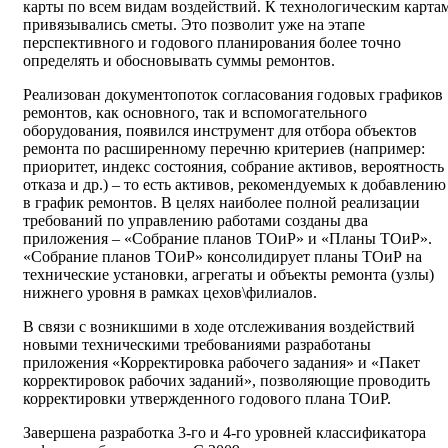
карты по всем видам воздействий. К технологическим карта
привязывались сметы. Это позволит уже на этапе
перспективного и годового планирования более точно
определять и обосновывать суммы ремонтов.
Реализован документопоток согласования годовых графиков
ремонтов, как основного, так и вспомогательного
оборудования, появился инструмент для отбора объектов
ремонта по расширенному перечню критериев (например:
приоритет, индекс состояния, собрание активов, вероятность
отказа и др.) – то есть активов, рекомендуемых к добавлению
в график ремонтов. В целях наиболее полной реализации
требований по управлению работами созданы два
приложения – «Собрание планов ТОиР» и «Планы ТОиР».
«Собрание планов ТОиР» консолидирует планы ТОиР на
технические установки, агрегаты и объекты ремонта (узлы)
нижнего уровня в рамках цехов\филиалов.
В связи с возникшими в ходе отслеживания воздействий
новыми техническими требованиями разработаны
приложения «Корректировка рабочего задания» и «Пакет
корректировок рабочих заданий», позволяющие проводить
корректировки утвержденного годового плана ТОиР.
Завершена разработка 3-го и 4-го уровней классификатора