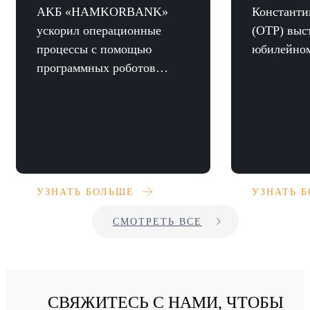
AKБ «HAMKORBANK»
Константи
ускорил операционные
(ОТР) выс
процессы с помощью
юбилейном
программных роботов
ОТР в несколько раз
УЗНАТЬ БОЛЬШЕ
УЗНАТЬ 
СМОТРЕТЬ ВСЕ
СВЯЖИТЕСЬ С НАМИ, ЧТОБЫ