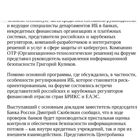
организуемое Банком России.
Общее количество участников мероприятия превысило 600
человек. Основную часть среди них составили руководители
и ведущие специалисты департаментов ИБ в банках,
некредитных финансовых организациях и платёжных
системах, представители российских и зарубежных
регуляторов, компаний-разработчиков и интеграторов
решений и услуг в сфере защиты от киберугроз. Компанию
ОТР (Организационно-технологические решения) на форуме
представил руководитель направления информационной
безопасности Григорий Куликов.
Помимо основной программы, где обсуждались, в частности,
особенности регулирования ИБ, которое становится риск-
ориентированным, на форуме состоялись встречи
представителей российских и зарубежных регуляторов
финансовой отрасли стран БРИКС и ЕАЭС.
Выступавший с основным докладом заместитель председател
Банка России Дмитрий Скобелкин сообщил, что в ходе
проверок банков будет производиться пристальная оценка
контроля и обеспечения безопасности информационных
потоков – как внутри кредитных учреждений, так и при их
внешнем взаимодействии. Представитель Центробанка