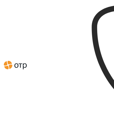
Главная
Новости
На Урале обсудили безопасность в финансовой сфере
Новости
На Урале обсудили
безопасность в финансовой
сфере
27.02.2020
С 17 по 21 февраля 2020 года состоялся XII ежегодный
Уральский форум «
Информационная безопасность
финансовой сферы» – крупнейшее профильное мероприятие,