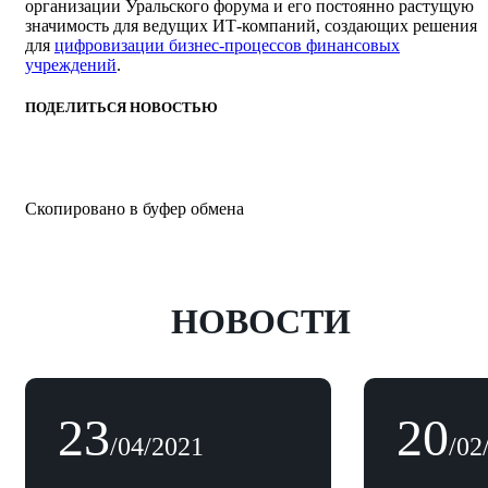
организации Уральского форума и его постоянно растущую
значимость для ведущих ИТ-компаний, создающих решения
для
цифровизации бизнес-процессов финансовых
учреждений
.
ПОДЕЛИТЬСЯ НОВОСТЬЮ
Скопировано в буфер обмена
НОВОСТИ
23
20
/04/2021
/02