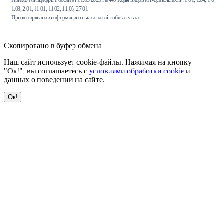
Приказ Минцифры России от 11.05.2023 № 449 Коды видов ИТ-деятельности: 1.01, 1.04, 1.06,
1.08, 2.01, 11.01, 11.02, 11.05, 27.01
При копировании информации ссылка на сайт обязательна
Скопировано в буфер обмена
Наш сайт использует cookie-файлы. Нажимая на кнопку
"Ок!", вы соглашаетесь с
условиями обработки cookie
и
данных о поведении на сайте.
Ок!