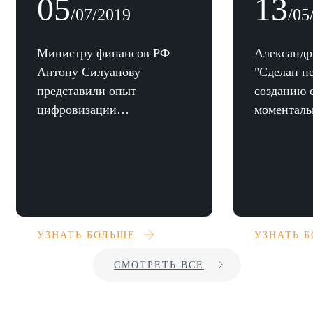
05
13
/07/2019
/05
Министру финансов РФ
Александр
Антону Силуанову
"Сделан п
представили опыт
созданию 
цифровизации
моментал
компаний ОТР и PRO
казначейс
IT
УЗНАТЬ БОЛЬШЕ
УЗНАТЬ 
СМОТРЕТЬ ВСЕ